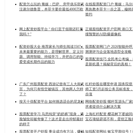
配资怎么玩的 葡媒：巴萨、意甲俱乐部关
在线股票配资门户 葡媒：马尔
注谢尔德鲁普，本菲卡要价最低4000万欧
离执教本菲卡一步之遥，穆帅
签约
网上配资炒股平台 “ 你们至于假期还盯着
正规股指配资开户官网 港口
我吗？”
撞预警的AI防爆摄像机
配资炒股大全 推荐家长与师生阅读3507：
股票配资网门户 2026智能外
未来最重要的能力，是理解世界、定义问
测测评与企业落地选型全攻略
题、调用智能、持续学习，并把自己的热
股票配资技巧 全民考公考编
爱变成长期作品的能力
是新机遇？揭秘背后的真相！
广东广州股票配资 西游记曾有三人大闹天
杠杆炒股在哪里申请 国务院
宫，为何只有悟空被镇压，其他两人怎样
师工资5月起按公务员标准发
了？
步涨
按天十倍配资平台 如何挑选适合的尼龙柱
网络配资炒股 螺杆泵源头厂
求者提供什么解决方案
股票配资学习 马思纯穿“奶奶裤”现身，满
上海杠杆配资 樱花树下婆媳
脸皱纹却被夸惨了？这才是走出抑郁最好
宝石项链辟谣不和，蛋饺正脸
的样子
股票配资开户炒股 事业成功有方法，赚钱
短线配资网站 敏宝早期信号