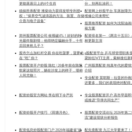
更能蒸蒸日上的4个生肖
分，别再乱涂药！
稳操胜券配资 潍柴动力获得发明专利授
配资网上炒股平台 车床故障
权：“保养空气滤清器的方法、装置、存储
维修公司来帮忙
介质与电子设备”
股票推荐配资 如何为沈阳油
裱方案
郑州股票配资公司 收视破4%！好好的时
配资排名第一 《两京十五日》
光最炸裂剧情：他得绝症骗她分手，十年
林更新主演
后回来抢儿子？
股市怎么加杠杆交易 你在吃菠萝，菠萝也
a股配资平台 乒乓球管理职务
在 “吃” 你？
梁卸任WTT主席，索林接任新
股票配资开户炒股 陈红 | 20多年前在陈凯
广州股票配资 纯真年代的爱情
歌家这组照片，躺在沙发上的样子，堪称
介绍
人间尤物！
专业配资 莫耶斯：拉亚的扑
还要多，我们的表现绝对配得
配资炒股官方网站 李在明下令严惩
专业股票配资开户 高市早苗即
或推进“导弹共同生产”
配资炒股开户技巧 《荷塘月色》
股票配资交流论坛 2026年第二
流”建设现状分析报告
配资低息炒股配资门户 2026年福建省“扬
配先查配资 九江大学要来了