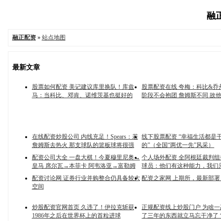
融正
融正配资
»
站点地图
最新文章
股票如何配资 美记建议库里换队！库兹
股票配资在线 夸梅：科比&乔
马：当科比、邓肯、诺维茨基也挺好的
阶段不会抱团 詹姆斯不同 故他
在线配资炒股公司 内线充足！Spears：若
线下股票配资 “幸福生活都是
詹姆斯去热火 那支球队的篮板球将很强
的”（全国“两优一先”风采）
配资公司大全 一盘大棋！今夏穆里尼奥→
个人场外配资 全阿根廷裁判
皇马 席尔瓦→本菲卡 阿韦洛亚→富勒姆
球员：他们有这种能力，我们
配资讨论网 证券行业并购整合仍具备较大
配资之家网 上期所，最新部署
空间
炒股配资官网首页 久违了！伊拉克斩获
正规配资线上炒股门户 为啥
1986年之后在世界杯上的首粒进球
了三年的东西就立马忘干净了