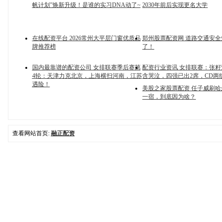
帆计划”焕新升级！是谁的实习DNA动了~
2030年前后实现更名大学
在线配资平台 2026常州大平层门窗优质品
郑州股票配资网 道路交通安
牌推荐榜
了！
国内最靠谱的配资公司 女排联赛季后赛第
配资行业资讯 女排联赛：张
4轮：天津力克北京，上海横扫河南，江苏
含哭泣，四强已出2席，CD两
遇险！
美股之家股票配资 任子威刷
一宿，到底因为啥？
查看网站首页:
融正配资