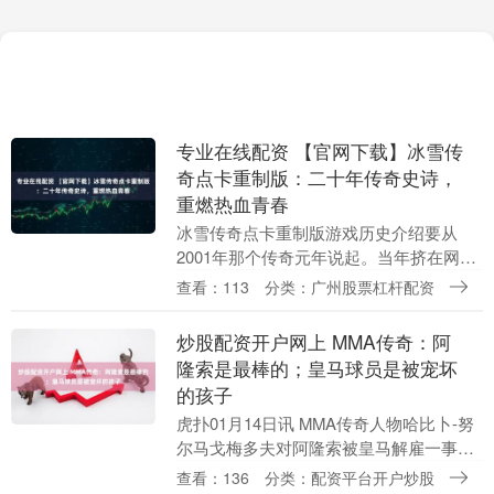
专业在线配资 【官网下载】冰雪传
奇点卡重制版：二十年传奇史诗，
重燃热血青春
冰雪传奇点卡重制版游戏历史介绍要从
2001年那个传奇元年说起。当年挤在网吧
里通宵砍传奇的少年们，如今被满屏的"首
查看：113
分类：广州股票杠杆配资
充送屠龙"折磨得身心俱疲——这游戏还能
不能让人安....
炒股配资开户网上 MMA传奇：阿
隆索是最棒的；皇马球员是被宠坏
的孩子
虎扑01月14日讯 MMA传奇人物哈比卜-努
尔马戈梅多夫对阿隆索被皇马解雇一事反
应强烈炒股配资开户网上，并将矛头指向
查看：136
分类：配资平台开户炒股