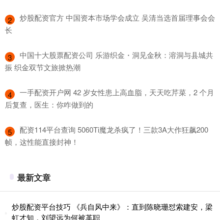
​炒股配资官方 中国资本市场学会成立 吴清当选首届理事会会
2
长
​中国十大股票配资公司 乐游织金・洞见金秋：溶洞与县城共
3
振 织金双节文旅掀热潮
​一手配资开户网 42 岁女性患上高血脂，天天吃芹菜，2 个月
4
后复查，医生：你咋做到的
​配资114平台查询 5060Ti魔龙杀疯了！三款3A大作狂飙200
5
帧，这性能直接封神！
最新文章
炒股配资平台技巧 《兵自风中来》：直到陈晓珊怼索建安，梁
虹才知，刘望远为何被革职