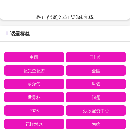
了他认为应该对此负责的更衣室。 哈比卜
在阿隆....
融正配资文章已加载完成
话题标签
中国
开门红
配先查配资
全国
哈尔滨
男篮
世界杯
问题
2026
炒股配资中心
花样滑冰
为啥