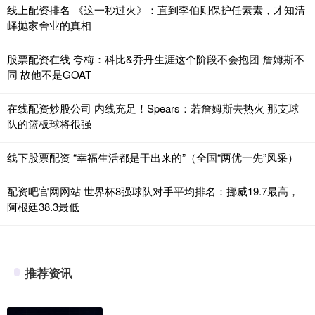
线上配资排名 《这一秒过火》：直到李伯则保护任素素，才知清
峄抛家舍业的真相
股票配资在线 夸梅：科比&乔丹生涯这个阶段不会抱团 詹姆斯不
同 故他不是GOAT
在线配资炒股公司 内线充足！Spears：若詹姆斯去热火 那支球
队的篮板球将很强
线下股票配资 “幸福生活都是干出来的”（全国“两优一先”风采）
配资吧官网网站 世界杯8强球队对手平均排名：挪威19.7最高，
阿根廷38.3最低
推荐资讯