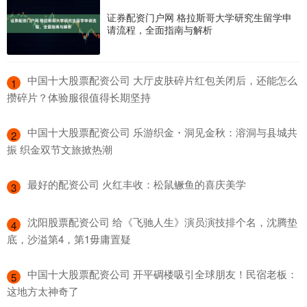
证券配资门户网 格拉斯哥大学研究生留学申
请流程，全面指南与解析
​中国十大股票配资公司 大厅皮肤碎片红包关闭后，还能怎么
1
攒碎片？体验服很值得长期坚持
​中国十大股票配资公司 乐游织金・洞见金秋：溶洞与县城共
2
振 织金双节文旅掀热潮
​最好的配资公司 火红丰收：松鼠鳜鱼的喜庆美学
3
​沈阳股票配资公司 给《飞驰人生》演员演技排个名，沈腾垫
4
底，沙溢第4，第1毋庸置疑
​中国十大股票配资公司 开平碉楼吸引全球朋友！民宿老板：
5
这地方太神奇了