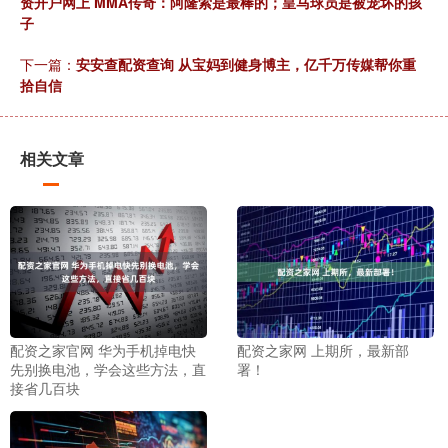
资开户网上 MMA传奇：阿隆索是最棒的；皇马球员是被宠坏的孩
子
下一篇：
安安查配资查询 从宝妈到健身博主，亿千万传媒帮你重
拾自信
相关文章
配资之家官网 华为手机掉电快
配资之家网 上期所，最新部
先别换电池，学会这些方法，直
署！
接省几百块