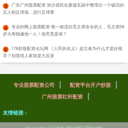
​广东广州股票配资 加沙居民在废墟瓦砾中整理出一个破旧的
3
五人制足球场，进行足球赛
​专业的网上股票配资 唯一敢违抗毛主席命令的人，毛主席59
4
岁大寿独邀他一人！他究竟是谁？
​178炒股配资论坛网 《人民的名义》赵立春为什么才是好领
5
导？别觉得人家就是大反派
专业股票配资公司
配资平台开户炒股
广州股票杠杆配资
友情链接：
Powered by
融正配资
RSS地图
HTML地图