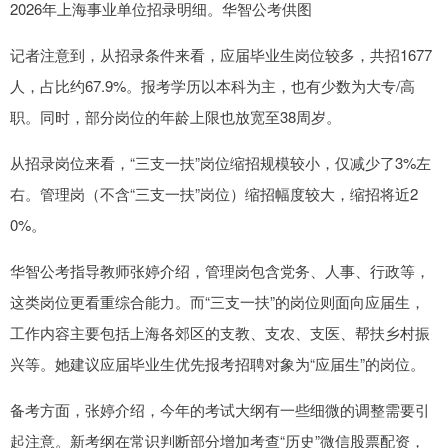
2026年上海事业单位招录明细。华智公考供图
记者注意到，从招录条件来看，应届毕业生岗位较多，共招1677
人，占比约67.9%。报考学历以本科为主，也有少数为大专/高
职。同时，部分岗位的年龄上限也放宽至38周岁。
从招录岗位来看，“三支一扶”岗位缩招规模较小，仅减少了3%左
右。管理岗（不含“三支一扶”岗位）缩招幅度较大，缩招将近2
0%。
华智公考指导教师张婷介绍，管理岗包含党务、人事、行政等，
这类岗位更看重综合能力。而“三支一扶”的岗位则面向应届生，
工作内容主要包括上海各郊区的支教、支农、支医、帮扶乡村振
兴等。她建议应届毕业生优先报考招聘对象为“应届生”的岗位。
备考方面，张婷介绍，今年的考试大纲有一些细微的调整需要引
起注意。新考纲在常识判断部分增加考查“历史”微信股票配资，